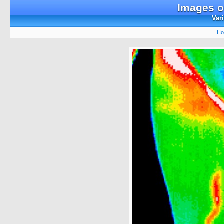
Images o
Vari
Ho