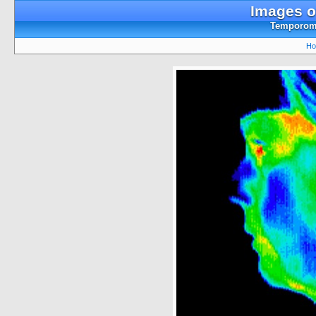
Images o
Temporoma
Ho